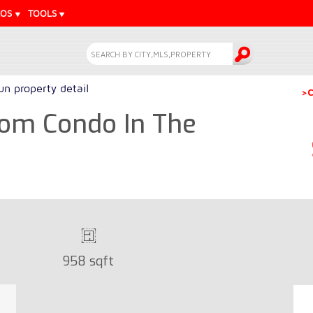
EOS
TOOLS
n property detail
>C
oom Condo In The
958 sqft