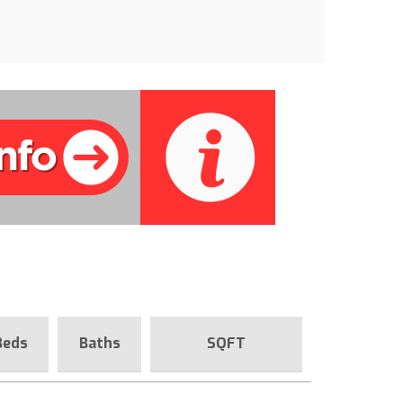
Beds
Baths
SQFT