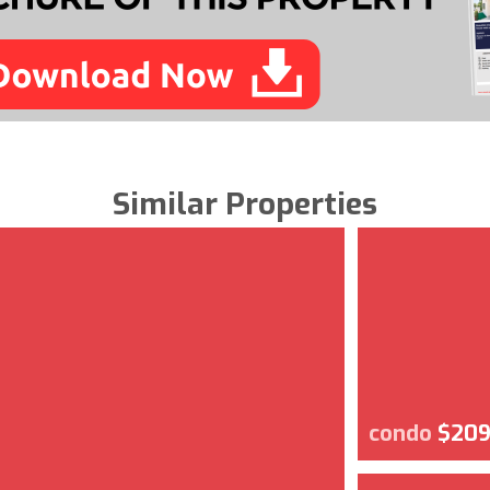
Similar Properties
condo
$209