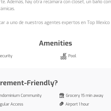
arte. Además, hay otra recámara con closet, un baño c
rámicas.
tar a uno de nuestros agentes expertos en Top Mexico
Amenities
ecurity
Pool
irement-Friendly?
ndominium Community
Grocery 15 min away
gular Access
Airport 1 hour