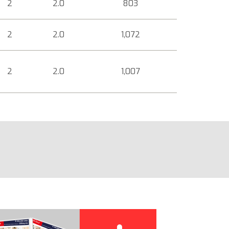
2
2.0
803
2
2.0
1,072
2
2.0
1,007