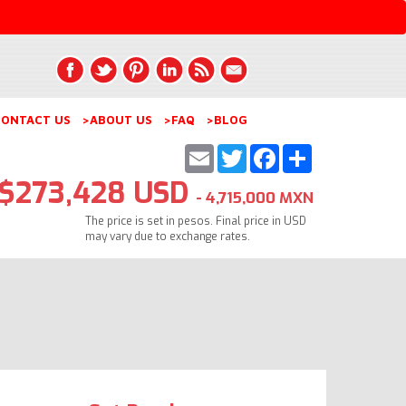
ONTACT US
>ABOUT US
>FAQ
>BLOG
Email
Twitter
Facebook
Share
$273,428 USD
- 4,715,000 MXN
The price is set in pesos. Final price in USD
may vary due to exchange rates.