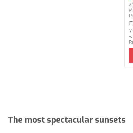
a
M
R
Y
wi
R
The most spectacular sunsets