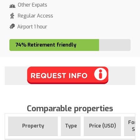
Other Expats
Regular Access
Airport 1 hour
74% Retirement friendly
Comparable properties
For 
Property
Type
Price (USD)
Sin