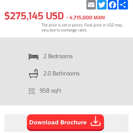
Email
Twitter
Faceb
S
$275,145 USD
- 4,715,000 MXN
The price is set in pesos. Final price in USD may
vary due to exchange rates.
2 Bedrooms
2.0 Bathrooms
958 sqft