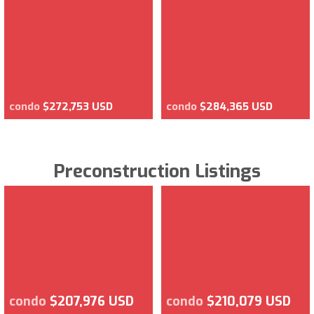
condo
$272,753 USD
condo
$284,365 USD
Preconstruction Listings
condo
$207,976 USD
condo
$210,079 USD